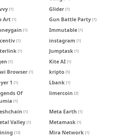
vvy
Glider
[1]
[1]
 Art
Gun Battle Party
[1]
[1]
oneygain
Immutable
[1]
[1]
centiv
instagram
[1]
[1]
terlink
Jumptask
[1]
[1]
gen
Kite AI
[1]
[1]
iwi Browser
kripto
[1]
[5]
yer 1
Lbank
[1]
[1]
egends Of
limercoin
[2]
lumia
[1]
eshchain
Meta Earth
[1]
[1]
tal Valley
Metamask
[1]
[1]
ining
Mira Network
[12]
[1]