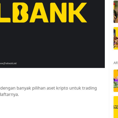
AR
 dengan banyak pilihan aset kripto untuk trading
daftarnya.