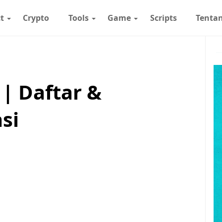
ct
Crypto
Tools
Game
Scripts
Tenta
| Daftar &
si