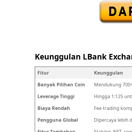
exchange,Lbank
Keunggulan LBank Excha
Fitur
Keunggulan
Banyak Pilihan Coin
Mendukung 700+ 
Leverage Tinggi
Hingga 1:125 un
Biaya Rendah
Fee trading komp
Pengguna Global
Dipercaya lebih 
Fitur Tambahan
Staking, NFT, cop