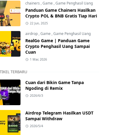
chainers
,
Game
,
Game Penghasil Uang
Panduan Game Chainers Hasilkan
Crypto POL & BNB Gratis Tiap Hari
22 Jun, 2025
airdrop
,
Game
,
Game Penghasil Uang
RealGo Game | Panduan Game
Crypto Penghasil Uang Sampai
Cuan
1 Mar, 2026
TIKEL TERBARU
Cuan dari Bikin Game Tanpa
Ngoding di Remix
2026/6/3
Airdrop Telegram Hasilkan USDT
Sampai Withdraw
2026/5/4