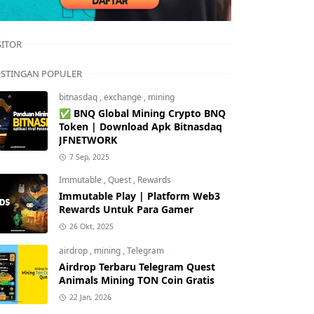
SITOR
STINGAN POPULER
bitnasdaq
,
exchange
,
mining
✅ BNQ Global Mining Crypto BNQ
Token | Download Apk Bitnasdaq
JFNETWORK
7 Sep, 2025
Immutable
,
Quest
,
Rewards
Immutable Play | Platform Web3
Rewards Untuk Para Gamer
26 Okt, 2025
airdrop
,
mining
,
Telegram
Airdrop Terbaru Telegram Quest
Animals Mining TON Coin Gratis
22 Jan, 2026