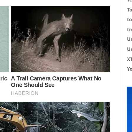
T
to
tr
U
U
X
Y