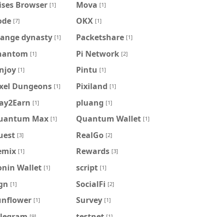
ises Browser
Mova
[1]
[1]
ode
OKX
[7]
[1]
range dynasty
Packetshare
[1]
[1]
hantom
Pi Network
[1]
[2]
njoy
Pintu
[1]
[1]
ixel Dungeons
Pixiland
[1]
[1]
lay2Earn
pluang
[1]
[1]
uantum Max
Quantum Wallet
[1]
[1]
uest
RealGo
[3]
[2]
emix
Rewards
[1]
[3]
onin Wallet
script
[1]
[1]
gn
SocialFi
[1]
[2]
unflower
Survey
[1]
[1]
elegram
testnet
[9]
[1]