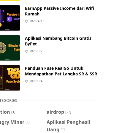
EarnApp Passive Income dari Wifi
Rumah
2026/4/13
Aplikasi Nambang Bitcoin Gratis
ByPet
2026/3/25
Panduan Fuse RealGo Untuk
Mendapatkan Pet Langka SR & SSR
2026/3/4
TEGORIES
tion
airdrop
[1]
[22]
ngry Miner
Aplikasi Penghasil
[1]
Uang
[4]